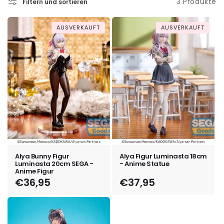
3 Produkte
g
Filtern und sortieren
o
AUSVERKAUFT
AUSVERKAUFT
r
i
e
:
Alya Bunny Figur
Alya Figur Luminasta 18cm
Luminasta 20cm SEGA -
- Anime Statue
Anime Figur
Normaler
€36,95
Normaler
€37,95
Preis
Preis