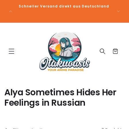
Direkt
Kost
Schneller Versand direkt aus Deutschland
zum
Inhalt
Warenkorb
K
Alya Sometimes Hides Her
a
Feelings in Russian
t
e