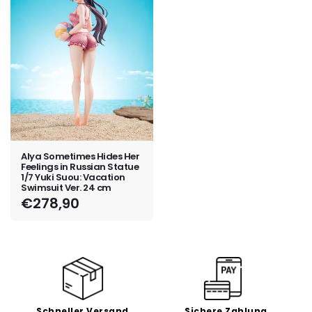
Alya Sometimes Hides Her
Feelings in Russian Statue
1/7 Yuki Suou: Vacation
Swimsuit Ver. 24 cm
Normaler
€278,90
Preis
Schneller Versand
Sichere Zahlung