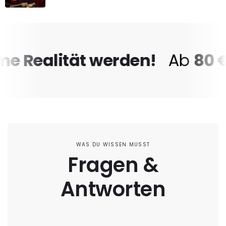
Realität werden!
Ab
80 €
v
WAS DU WISSEN MUSST
Fragen &
Antworten