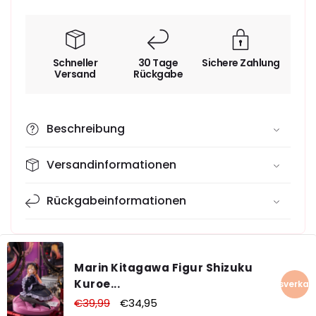
Schneller
30 Tage
Sichere Zahlung
Versand
Rückgabe
Beschreibung
Versandinformationen
Rückgabeinformationen
Marin Kitagawa Figur Shizuku
Kuroe...
Ausverkau
Normaler
€39,99
Verkaufspreis
€34,95
Preis